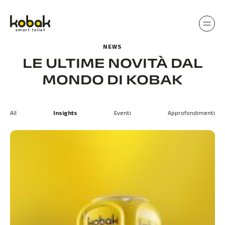
Prodotti
Vai al contenuto
ITA
/
FRA
/
ENG
Sostenibilità
NEWS
LE ULTIME NOVITÀ DAL
Contatti
MONDO DI KOBAK
NOLEGGIA
All
Insights
Eventi
Approfondimenti
DIVENTA CONCESSIONARIO