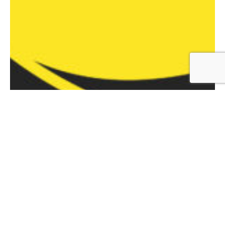
Insights
14 / 07 / 2022
I bagni pubblici più incredibili al mondo